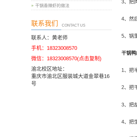
3、把
干锅香辣虾的做法
4、然
联系我们
CONTACT US
5、锅
联系人：黄老师
手机：18323008570
干锅鸭
微信：
18323008570
(点击复制)
渝北校区地址：
1、把
重庆市渝北区服装城大道金翠巷16
号
2、把
3、把
4、把