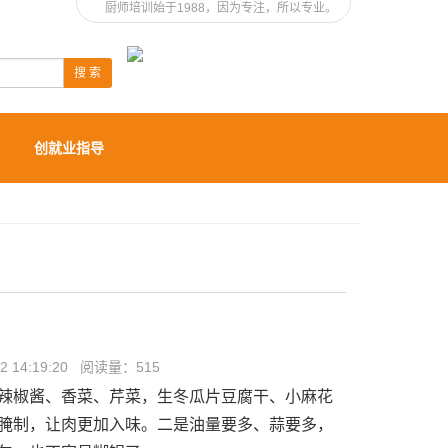
厨师培训始于1988，因为专注，所以专业。
搜 索
创就业指导
 14:19:20 阅读量：
515
辣椒酱、香菜、芹菜，生冬瓜片豆腐干、小麻花
腌制，让肉更加入味。二是油量要多、蒜要多，