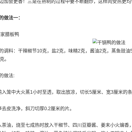
边加会更香！三是在熟制的过程中要不断翻炒，这样肉受热更均
的做法一：
农家腊板鸭
的调料：干辣椒节10克，盐2克，味精2克，酱油2克，蒸鱼豉油5
5克。
的做法:
鸭入笼中大火蒸1小时至透，取出放凉，切长5厘米、宽3厘米的
笋去皮洗净，斜刀切厚0.2厘米的片。
入茶油，烧至七成热时放入干椒节、四川豆瓣酱、姜末小火煸香