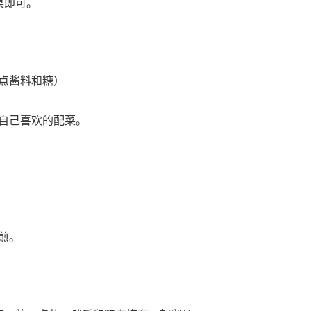
桌即可。
点酱料和糖）
自己喜欢的配菜。
煎。