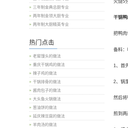
火烧5
三年制金典总厨专业
两年制金领大厨专业
干锅鸭
两年制大厨精英专业
把鸭肉
热门点击
备料：
老窖馒头的做法
重庆干锅鸡的做法
1、首
辣子鸡的做法
2、锅
干锅排骨的做法
酱肉包子的做法
然后将
大头鱼火锅做法
葱油饼的做法
煎到两
延庆辣豆腐的做法
羊肉汤的做法