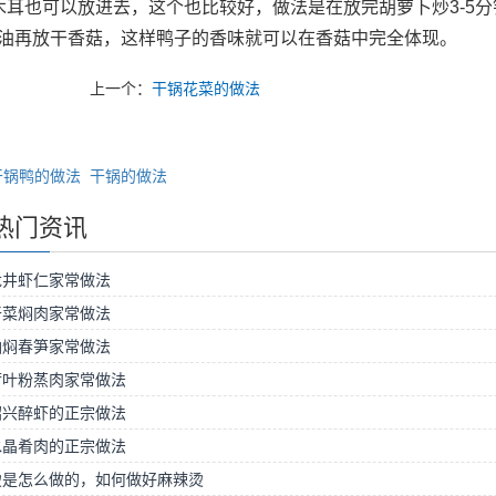
木耳也可以放进去，这个也比较好，做法是在放完胡萝卜炒3-5
油再放干香菇，这样鸭子的香味就可以在香菇中完全体现。
上一个：
干锅花菜的做法
干锅鸭的做法
干锅的做法
热门资讯
龙井虾仁家常做法
干菜焖肉家常做法
油焖春笋家常做法
荷叶粉蒸肉家常做法
绍兴醉虾的正宗做法
水晶肴肉的正宗做法
烫是怎么做的，如何做好麻辣烫