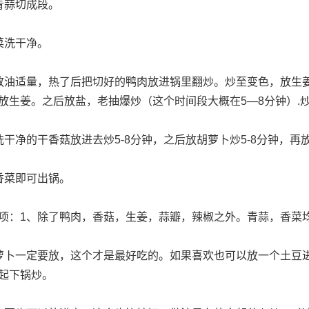
青蒜切成段。
菜洗干净。
放油适量，热了后把切好的鸭肉放进锅里翻炒。炒至变色，放生
放生姜。之后放盐，老抽爆炒（这个时间段大概在5—8分钟）.
洗干净的干香菇放进去炒5-8分钟，之后放胡萝卜炒5-8分钟，再放
香菜即可出锅。
项：1、除了鸭肉，香菇，生姜，蒜瓣，辣椒之外。青蒜，香菜
萝卜一定要放，这个才是最好吃的。如果喜欢也可以放一个土豆
起下锅炒。