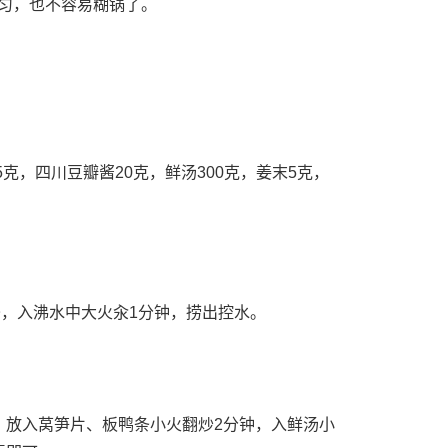
匀，也不容易糊锅了。
克，四川豆瓣酱20克，鲜汤300克，姜末5克，
条，入沸水中大火汆1分钟，捞出控水。
，放入莴笋片、板鸭条小火翻炒2分钟，入鲜汤小