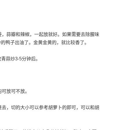
姜，蒜瓣和辣椒，一起放就好。如果需要去除腥味
炒的鸭子出油了。金黄金黄的，就比较香了。
青蒜炒3-5分钟后。
均可放可不放。
进去，切的大小可以参考胡萝卜的即可，可以和胡