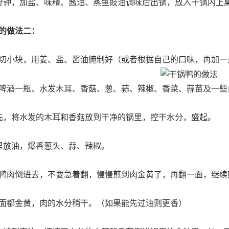
分钟，加盐、味精、酱油、蒸鱼豉油调味后出锅，放入干锅内上
的做法二：
切小块，用姜、盐、酱油腌制好（或者根据自己的口味，再加一
啤酒一瓶、水发木耳、香菇、葱、蒜、辣椒、香菜、蒜苗及一些
先，将水发的木耳和香菇放到干净的锅里，控干水分，盛起。
里放油，爆香葱头、蒜、辣椒。
鸭肉倒进去，不要急着翻，慢慢煎到肉金黄了，再翻一面，继续
面都金黄，肉的水分稍干。（如果能先过油则更香）