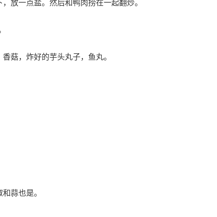
下，放一点盐。然后和鸭肉捞在一起翻炒。
。
，香菇，炸好的芋头丸子，鱼丸。
椒和蒜也是。