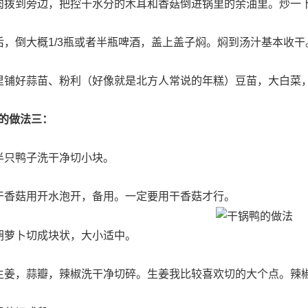
肉拨到旁边，把控干水分的木耳和香菇倒进锅里的余油里。炒一
后，倒大概1/3瓶或者半瓶啤酒，盖上盖子焖。焖到汤汁基本收干
里铺好蒜苗、粉利（好像就是北方人常说的年糕）豆苗，大白菜
的做法三：
半只鸭子洗干净切小块。
干香菇用开水泡开，备用。一定要用干香菇才行。
胡萝卜切成块状，大小适中。
生姜，蒜瓣，辣椒洗干净切碎。生姜我比较喜欢切的大个点。辣