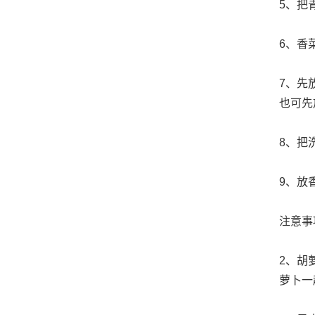
5、把
6、香
7、先
也可先
8、把
9、放
注意事
2、胡
萝卜一