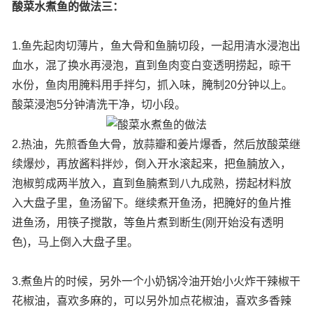
酸菜水煮鱼的做法三：
1.鱼先起肉切薄片，鱼大骨和鱼腩切段，一起用清水浸泡出
血水，混了换水再浸泡，直到鱼肉变白变透明捞起，晾干
水份，鱼肉用腌料用手拌匀，抓入味，腌制20分钟以上。
酸菜浸泡5分钟清洗干净，切小段。
2.热油，先煎香鱼大骨，放蒜瓣和姜片爆香，然后放酸菜继
续爆炒，再放酱料拌炒，倒入开水滚起来，把鱼腩放入，
泡椒剪成两半放入，直到鱼腩煮到八九成熟，捞起材料放
入大盘子里，鱼汤留下。继续煮开鱼汤，把腌好的鱼片推
进鱼汤，用筷子搅散，等鱼片煮到断生(刚开始没有透明
色)，马上倒入大盘子里。
3.煮鱼片的时候，另外一个小奶锅冷油开始小火炸干辣椒干
花椒油，喜欢多麻的，可以另外加点花椒油，喜欢多香辣