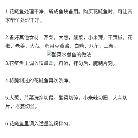
1.花鲢鱼处理干净，斩成鱼块备用。购买花鲢鱼时，可让商
家帮忙处理干净。
2.备好其他食材：芹菜，大葱，酸菜，小米辣，干辣椒，花
椒，老姜，大蒜，郫县豆瓣酱，白糖，八角，三奈。
3.花鲢鱼里调入适量盐，料酒，拌匀后，腌制片刻。
4.将腌制过的花鲢鱼再次洗净。
5.大葱，芹菜洗净切段。酸菜切碎，小米辣切圈，大蒜切
片，老姜切丝。
6.花鲢鱼里调入适量淀粉拌匀。