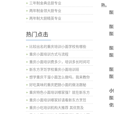
三年制金典总厨专业
熟。
两年制金领大厨专业
酸菜牛
两年制大厨精英专业
酸菜牛
热门点击
酸菜牛
比较出名的重庆培训小面学校有哪些
酸菜牛
重庆小面培训方式与流程
酸菜牛
重庆小面培训费多少，培训多长时间可
酸菜牛
新东方烹饪学校重庆小面培训班
酸菜牛
想学重庆干溜小面怎么做吗，我来教你
好吃美味的重庆肥肠小面的做法跟秘
小
重庆特色小面培训哪家强？就在新东方
酸菜
重庆小面培训哪家好请看新东方烹饪
使用
重庆小吃培训机构大推荐 其优势及