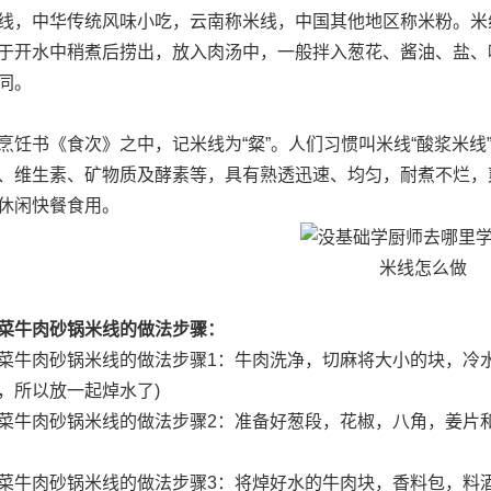
中华传统风味小吃，云南称米线，中国其他地区称米粉。米线
于开水中稍煮后捞出，放入肉汤中，一般拌入葱花、酱油、盐、
同。
书《食次》之中，记米线为“粲”。人们习惯叫米线“酸浆米线”、“
、维生素、矿物质及酵素等，具有熟透迅速、均匀，耐煮不烂，
休闲快餐食用。
米线怎么做
菜牛肉砂锅米线的做法步骤：
肉砂锅米线的做法步骤1：牛肉洗净，切麻将大小的块，冷水
，所以放一起焯水了)
肉砂锅米线的做法步骤2：准备好葱段，花椒，八角，姜片和
肉砂锅米线的做法步骤3：将焯好水的牛肉块，香料包，料酒放