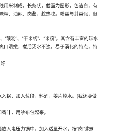
用米制成，长条状，截面为圆形，色洁白，有
味精、油辣、肉酱，趁热吃。粉丝与其类似，但
酸粉”、“干米线”、“米粉”。其含有丰富的碳水
爽口滑嫩，煮后汤水不浊，易于消化的特点，特
入锅，加入葱段，料酒，姜片焯水。(我还要做
香叶，用纱布包起来。
入电压力锅中，加入适量开水，按“肉”键煮