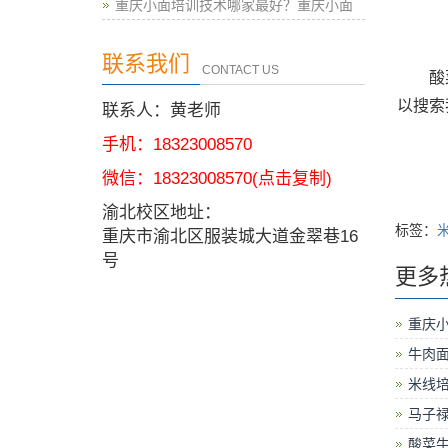
重庆小面培训技术哪家最好？重庆小面
联系我们
CONTACT US
酸菜牛
以搜索
联系人：黄老师
手机：18323008570
微信：
18323008570
(点击复制)
渝北校区地址：
标签：
重庆市渝北区服装城大道金翠巷16
号
更多
重庆
牛肉面
米线
马子禄
酸菜