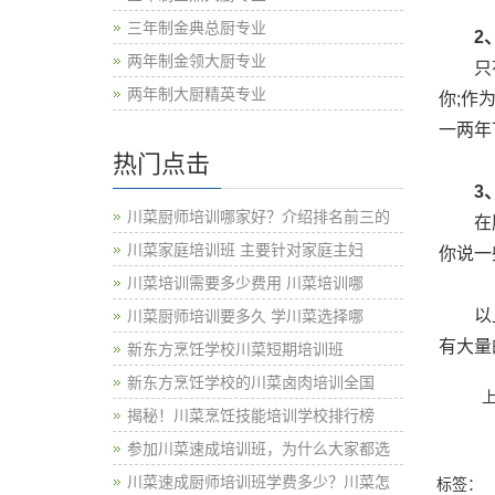
三年制金典总厨专业
2
两年制金领大厨专业
只有中
两年制大厨精英专业
你;作
一两年
热门点击
3
川菜厨师培训哪家好？介绍排名前三的
在厨师
川菜家庭培训班 主要针对家庭主妇
你说一
川菜培训需要多少费用 川菜培训哪
以上就
川菜厨师培训要多久 学川菜选择哪
有大量
新东方烹饪学校川菜短期培训班
新东方烹饪学校的川菜卤肉培训全国
揭秘！川菜烹饪技能培训学校排行榜
参加川菜速成培训班，为什么大家都选
川菜速成厨师培训班学费多少？川菜怎
标签：