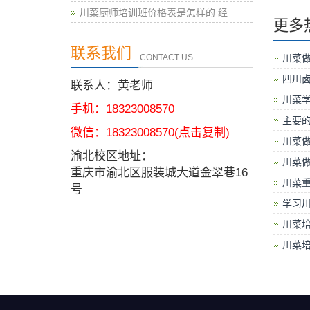
川菜厨师培训班价格表是怎样的 经
更多
联系我们
CONTACT US
川菜做
四川卤
联系人：黄老师
川菜学
手机：18323008570
主要的
微信：
18323008570
(点击复制)
川菜做
渝北校区地址：
川菜做
重庆市渝北区服装城大道金翠巷16
川菜
号
学习川
川菜
川菜培