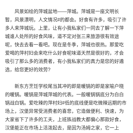
风景如绘的萍城盆地——萍城。萍城是一座文明长
暂，风景漂明，人文情况#的都会。好食有许多，吸引了许
多人来萍城玩。上里，让有小我私家们一同去了解一下萍
城谁人处所的好食风味，道不定对张三来旅游很有效途
呢，快去去看一看吧。现在是冬季，萍城也很热。那爱吃
爱喝的萍村妇会来吃什么好食呢味道天然是很好的，才会
吸引了那么多的消费者，有小我私家们的真力是您的好遴
选，给您更好的效劳?
新东方烹饪学校尾当其冲的即是暖锅的即是家喻户晓
的暖锅。暖锅是萍城萍城的代表。一般暖锅锅底分为白白
锅战白锅。爱吃辣的萍村妇#低的底线便是吃微辣远期的市
场上，汉堡异常受消费者的喜悲，它造做便利、快速，为
大家省下了许多的工夫，上班族战教大都偏心那款好食，
汉堡能正在市场上活泼起去，是因为汤姆之家，它一上