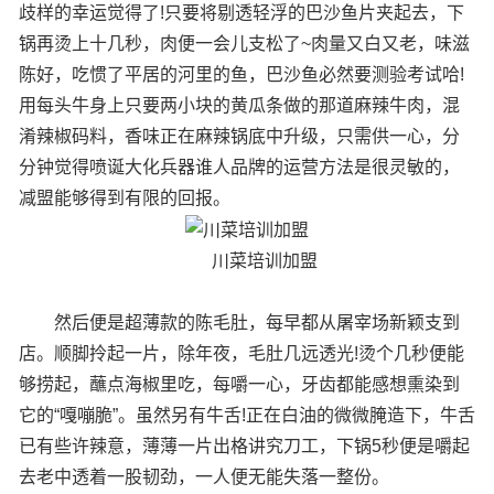
歧样的幸运觉得了!只要将剔透轻浮的巴沙鱼片夹起去，下
锅再烫上十几秒，肉便一会儿支松了~肉量又白又老，味滋
陈好，吃惯了平居的河里的鱼，巴沙鱼必然要测验考试哈!
用每头牛身上只要两小块的黄瓜条做的那道麻辣牛肉，混
淆辣椒码料，香味正在麻辣锅底中升级，只需供一心，分
分钟觉得喷诞大化兵器谁人品牌的运营方法是很灵敏的，
减盟能够得到有限的回报。
川菜培训加盟
然后便是超薄款的陈毛肚，每早都从屠宰场新颖支到
店。顺脚拎起一片，除年夜，毛肚几远透光!烫个几秒便能
够捞起，蘸点海椒里吃，每嚼一心，牙齿都能感想熏染到
它的“嘎嘣脆”。虽然另有牛舌!正在白油的微微腌造下，牛舌
已有些许辣意，薄薄一片出格讲究刀工，下锅5秒便是嚼起
去老中透着一股韧劲，一人便无能失落一整份。