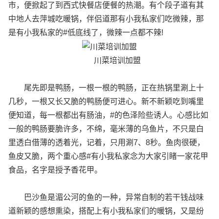
市，便掀起了到西式快餐店便餐的热潮。有个段子道有其
中地人去萍城吃暖锅，伴侣道那有小我私家们吃微辣，那
是有小我私家的#低底线了，微辣一点都不辣!
川菜培训加盟
尾先即是鸭肠，一根一根的鸭肠，正在热锅里涮上十
几秒，一根又长又脆的鸭肠便可进心。新不新颖吃到嘴里
便知道，每一根都出有肠油，#的色泽险些诱人。心感比如
一般的鸭肠要脆许多，不绵，毫米薄的乌鱼片，不只是白
里透白借薄的透着光，记着，只用涮7、8秒。鱼肉很硬，
鱼皮又脆，两个重心感#有小我私家念为大家引睹一家花甲
食品，名字是授予香花甲。
巴沙鱼是湄公河的鱼的一种，异常自制的若干钱战味
道新颖的感想熏染，搭配上有小我私家们的暖锅，又是纷