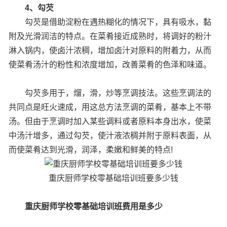
4、勾芡
勾芡是借助淀粉在遇热糊化的情况下，具有吸水，黏
附及光滑润洁的特点。在菜肴接近成熟时，将调好的粉汁
淋入锅内，使卤汁浓稠，增加卤汁对原料的附着力，从而
使菜肴汤汁的粉性和浓度增加，改善菜肴的色泽和味道。
勾芡多用于，熘，滑，炒等烹调技法。这些烹调法的
共同点是旺火速成，用这总方法烹调的菜肴，基本上不带
汤。但由于烹调时加入某些调料或者原料本身出水，使菜
中汤汁增多，通过勾芡，使汁液浓稠并附于原料表面，从
而使菜肴达到光滑，润泽，柔嫩和鲜美的特点!
重庆厨师学校零基础培训班要多少钱
重庆厨师学校零基础培训班费用是多少