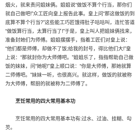
烟火，就来责问姐妹俩。姐姐说“做饭不算个行当，那你们
就自己做吧!”众工匠向皇上报告此事。皇上问“那这做饭的到
底算不算个行当?”这些能工巧匠饿得肚子咕咕叫，连忙答道
“做饭算行当，太算行当了!”于是，皇上叫人把姐妹俩找来，
准备封她们为师傅。姐姐摆摆手，指着工匠们对皇上说：
“他们都是师傅，却做不了饭;给我的封号，得比他们大!”皇
上说：“那就封你为大师傅吧。”姐姐乐了，指指帮助自己做
饭的妹妹，问“她呢!”皇上顺口说：“你是大师傅，那她就算
二师傅吧。”妹妹一听，也很高兴。就这样，做饭的就被称
为大师傅，帮厨的就被称为二师傅了。
烹饪常用的四大常用基本功
烹饪常用的四大常用基本功有:过水、过油、挂糊、勾
芡。