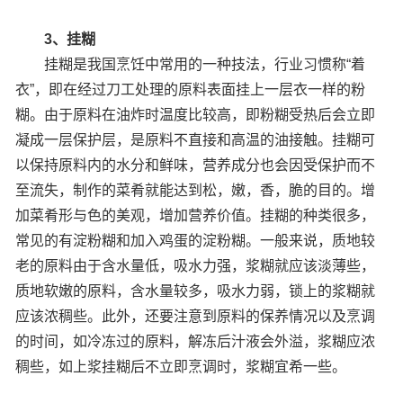
3、挂糊
挂糊是我国烹饪中常用的一种技法，行业习惯称“着
衣”，即在经过刀工处理的原料表面挂上一层衣一样的粉
糊。由于原料在油炸时温度比较高，即粉糊受热后会立即
凝成一层保护层，是原料不直接和高温的油接触。挂糊可
以保持原料内的水分和鲜味，营养成分也会因受保护而不
至流失，制作的菜肴就能达到松，嫩，香，脆的目的。增
加菜肴形与色的美观，增加营养价值。挂糊的种类很多，
常见的有淀粉糊和加入鸡蛋的淀粉糊。一般来说，质地较
老的原料由于含水量低，吸水力强，浆糊就应该淡薄些，
质地软嫩的原料，含水量较多，吸水力弱，锁上的浆糊就
应该浓稠些。此外，还要注意到原料的保养情况以及烹调
的时间，如冷冻过的原料，解冻后汁液会外溢，浆糊应浓
稠些，如上浆挂糊后不立即烹调时，浆糊宜希一些。