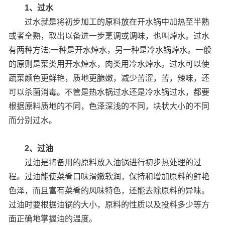
1、过水
过水就是将初步加工的原料放在开水锅中加热至半熟
或者全熟，取出以备进一步烹调或调味，也叫焯水。过水
有两种方法:一种是开水焯水，另一种是冷水锅焯水。一般
的原则是菜类用开水焯水，肉类用冷水焯水。过水可以使
蔬菜颜色更鲜艳，质地更脆嫩，减少苦涩，苦，辣味，还
可以杀菌消毒。不管是热水锅过水还是冷水锅过水，都要
根据原料质地的不同，色泽深浅的不同，块状大小的不同
而分别过水。
2、过油
过油是将备用的原料放入油锅进行初步热处理的过
程。过油能使菜肴口味滑嫩软润，保持和增加原料的鲜艳
色泽，而且富有菜肴的风味特色，还能去除原料的异味。
过油时要根据油锅的大小，原料的性质以及投料多少等方
面正确地掌握油的温度。