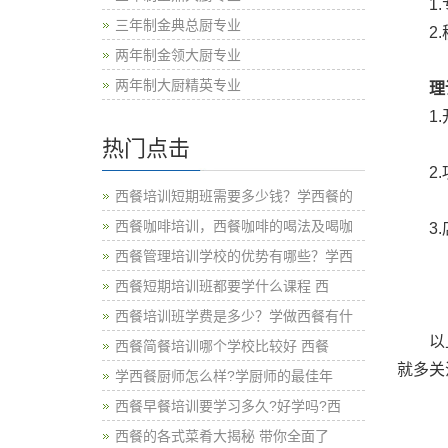
1.专
三年制金典总厨专业
2.秘
两年制金领大厨专业
两年制大厨精英专业
理
1.开
热门点击
2.项
西餐培训短期班需要多少钱？学西餐的
西餐咖啡培训，西餐咖啡的喝法及喝咖
3.店
西餐管理培训学校的优势有哪些？学西
西餐短期培训班都要学什么课程 西
西餐培训班学费是多少？学做西餐有什
以上就
西餐简餐培训哪个学校比较好 西餐
就多关
学西餐厨师怎么样?学厨师的最佳年
西餐早餐培训要学习多久?好学吗?西
西餐的各式菜肴大揭秘 带你全面了