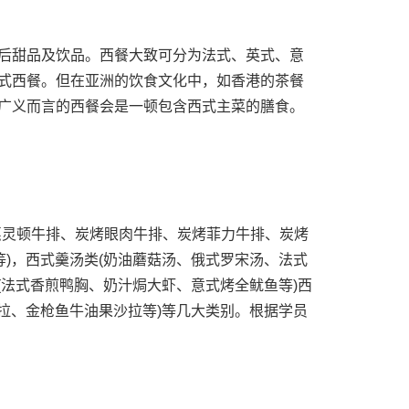
甜品及饮品。西餐大致可分为法式、英式、意
式西餐。但在亚洲的饮食文化中，如香港的茶餐
广义而言的西餐会是一顿包含西式主菜的膳食。
灵顿牛排、炭烤眼肉牛排、炭烤菲力牛排、炭烤
等)，西式羹汤类(奶油蘑菇汤、俄式罗宋汤、法式
(法式香煎鸭胸、奶汁焗大虾、意式烤全鱿鱼等)西
沙拉、金枪鱼牛油果沙拉等)等几大类别。根据学员