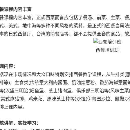
餐课程内容丰富
程内容丰富，正规西菜而言应包括了餐汤、前菜、主菜、餐后
式、美式，地中海等多种不同风格的菜肴，最正式的西餐当属法
本的日式西餐厅、台湾的简餐店等，都不会提供全套的食品，故
西餐培训班
训内容：
在市场情况和大众口味特别安排西餐教学课程，从牛排类(惠
排等)，主食类(传统意大利肉酱面、奶油烩意粉、番茄海鲜意面
等)汉堡三明治(鳕鱼堡、芝士猪肉堡、俱乐部三明治等)风味主菜
(美式炸猪排、鸡米花、原味芝士棒等)沙拉(伊甸园沙拉、凯撒
排上课内容。
范讲解，实操学习：