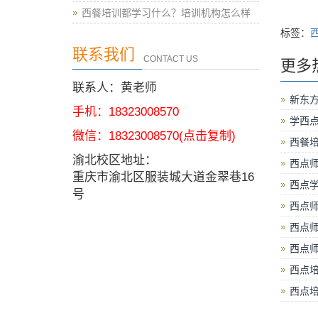
西餐培训都学习什么？培训机构怎么样
标签：
联系我们
CONTACT US
更多
联系人：黄老师
新东
手机：18323008570
学西
微信：
18323008570
(点击复制)
西餐培
渝北校区地址：
西点
重庆市渝北区服装城大道金翠巷16
西点
号
西点师
西点师
西点
西点
西点培