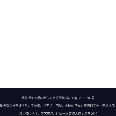
版权所有 ©重庆新东方烹饪学院
渝ICP备12002786号
重庆新东方烹饪学院
，学厨师、学西点、西餐、小吃的正规
厨师培训学校
网站地图
渝北校区地址：重庆市渝北区回兴服装城大道金翠巷16号