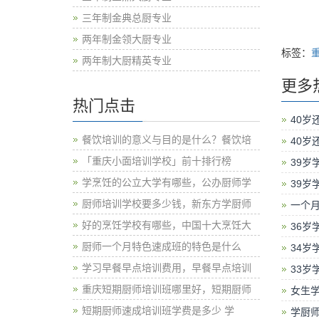
三年制金典总厨专业
两年制金领大厨专业
标签：
两年制大厨精英专业
更多
热门点击
40岁
餐饮培训的意义与目的是什么？餐饮培
40岁
「重庆小面培训学校」前十排行榜
39岁
学烹饪的公立大学有哪些，公办厨师学
39岁
厨师培训学校要多少钱，新东方学厨师
一个
好的烹饪学校有哪些，中国十大烹饪大
36岁
厨师一个月特色速成班的特色是什么
34岁
学习早餐早点培训费用，早餐早点培训
33岁
重庆短期厨师培训班哪里好，短期厨师
女生
短期厨师速成培训班学费是多少 学
学厨