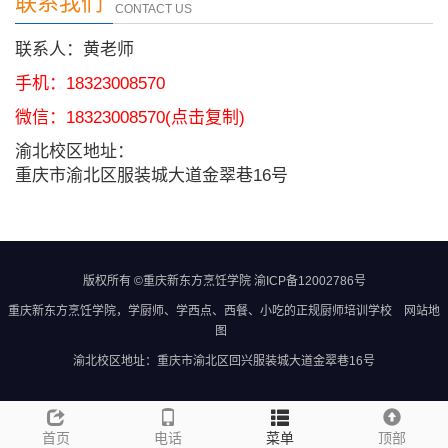
联系我们
CONTACT US
联系人：黄老师
手机：18323008570
微信：
18323008570
(点击复制)
渝北校区地址：
重庆市渝北区服装城大道金翠巷16号
版权所有 ©重庆新东方烹饪学院
渝ICP备12002786号
重庆新东方烹饪学院
，学厨师、学西点、西餐、小吃的正规
厨师培训学校
网站地
图
渝北校区地址：重庆市渝北区回兴服装城大道金翠巷16号
首页
电话
菜单
顶部