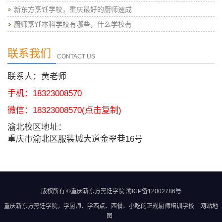
新东方烹饪学校，重庆最好的厨师速成
厨师烹饪本科学校有哪些，什么学校有
联系我们
CONTACT US
联系人：黄老师
手机：18323008570
微信：
18323008570
(点击复制)
渝北校区地址：
重庆市渝北区服装城大道金翠巷16号
版权所有 ©重庆新东方烹饪学院
渝ICP备12002786号
重庆新东方烹饪学院
，学厨师、学西点、西餐、小吃的正规
厨师培训学校
网站地
图