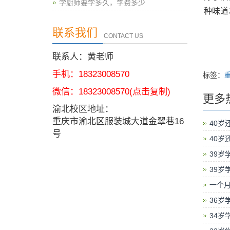
学厨师要学多久，学费多少
种味道
联系我们
CONTACT US
联系人：黄老师
手机：18323008570
标签：
微信：
18323008570
(点击复制)
更多
渝北校区地址：
重庆市渝北区服装城大道金翠巷16
40岁
号
40岁
39岁
39岁
一个
36岁
34岁