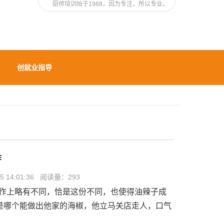
厨师培训始于1988，因为专注，所以专业。
创就业指导
作
 14:01:36 阅读量：
293
作上略有不同，恰是这份不同，也使得油辣子成
是哪个能做出他家的海椒，他立马关店走人，口气