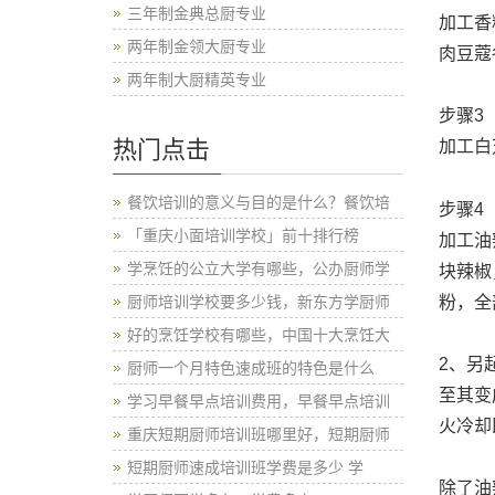
三年制金典总厨专业
加工香
两年制金领大厨专业
肉豆蔻
两年制大厨精英专业
步骤3
热门点击
加工白
餐饮培训的意义与目的是什么？餐饮培
步骤4
「重庆小面培训学校」前十排行榜
加工油
学烹饪的公立大学有哪些，公办厨师学
块辣椒
粉，全
厨师培训学校要多少钱，新东方学厨师
好的烹饪学校有哪些，中国十大烹饪大
2、另
厨师一个月特色速成班的特色是什么
至其变
学习早餐早点培训费用，早餐早点培训
火冷却
重庆短期厨师培训班哪里好，短期厨师
短期厨师速成培训班学费是多少 学
除了油