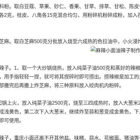
料粉。取白豆蔻、草果、砂仁、香果、甘草、排草、甘松、陈皮
各2克，桂皮、八角各15克混合均匀，用粉碎机粉碎成粉，加入
芝麻。取白芝麻500克分批放入烧至六成热的色拉油中，小火浸
辣子。1、取一个大炒锅烧热，放入纯菜子油500克和蒸好的辣
，用手指轻轻一捏，就可将其捏碎时即可捞出。捞辣椒是加工的
部撒完后再撒上炸芝麻，将三种原料放入绞肉机内粉碎。
起锅上火，放入纯菜子油2500克，烧至三四成热时，放入大葱米2
成浅黄色，第二次下入大葱米，继续炸至蒜和葱变成金黄色，下
即可使用。
辣子，重庆小面还离不开其他盐、味精、蒜水、花椒面、猪油等