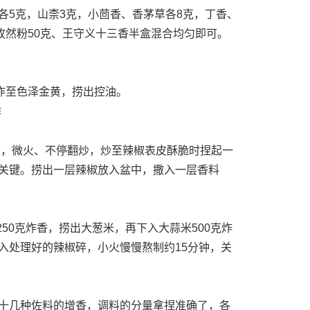
各5克，山柰3克，小茴香、香茅草各8克，丁香、
孜然粉50克、王守义十三香半盒混合均匀即可。
炸至色泽金黄，捞出控油。
椒，微火、不停翻炒，炒至辣椒表皮酥脆时捏起一
关键。捞出一层辣椒放入盆中，撒入一层香料
50克炸香，捞出大葱米，再下入大蒜米500克炸
入处理好的辣椒碎，小火慢慢熬制约15分钟，关
十几种佐料的增香，调料的分量拿捏准确了，各