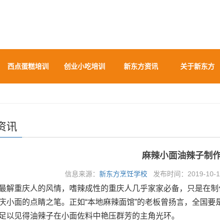
西点蛋糕培训
创业小吃培训
新东方资讯
关于新东方
资讯
麻辣小面油辣子制
信息来源：
新东方烹饪学校
发布时间：2019-10-15
最解重庆人的风情，嗜辣成性的重庆人几乎家家必备，只是在制
庆小面的点睛之笔。正如“本地麻辣面馆”的老板曾扬言，全国要
足以见得油辣子在小面佐料中艳压群芳的主角光环。