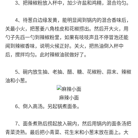
3、把辣椒粉放入杯中，加少许盐和鸡精，混合均匀。
4、待葱白边缘发黄，能明显闻到锅内的混合香味后，
关最小火，把葱姜八角桂皮和花椒捞出。然后开大火，用
勺子先舀一勺到辣椒粉里，如果有吱吱声且不停冒泡还能
闻到辣椒香味，说明火候正好。关火，把热油倒入杯中
后，搅拌均匀。此时辣椒油就做好了。
5、碗内放生抽、老抽、醋、糖、花椒粉、蒜末、辣椒
油和小葱。
麻辣小面
6、倒入高汤。另起锅煮面条。
7、面条煮熟后捞起放入碗内，然后用锅内的面条汤把
青菜烫熟。最后把小青菜、花生米和小葱末放在面上。大