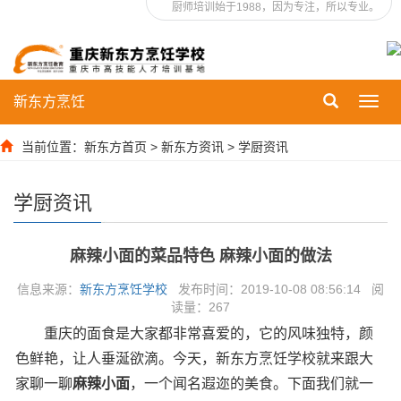
厨师培训始于1988，因为专注，所以专业。
新东方烹饪
Toggl
navig
当前位置：
新东方首页
>
新东方资讯
>
学厨资讯
学厨资讯
麻辣小面的菜品特色 麻辣小面的做法
信息来源：
新东方烹饪学校
发布时间：2019-10-08 08:56:14 阅
读量：
267
重庆的面食是大家都非常喜爱的，它的风味独特，颜
色鲜艳，让人垂涎欲滴。今天，新东方烹饪学校就来跟大
家聊一聊
麻辣小面
，一个闻名遐迩的美食。下面我们就一