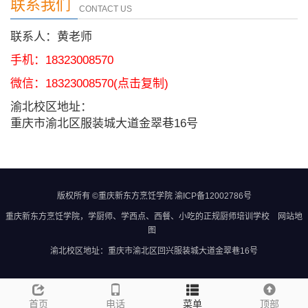
联系我们
CONTACT US
联系人：黄老师
手机：18323008570
微信：
18323008570
(点击复制)
渝北校区地址：
重庆市渝北区服装城大道金翠巷16号
版权所有 ©重庆新东方烹饪学院
渝ICP备12002786号
重庆新东方烹饪学院
，学厨师、学西点、西餐、小吃的正规
厨师培训学校
网站地
图
渝北校区地址：重庆市渝北区回兴服装城大道金翠巷16号
首页
电话
菜单
顶部