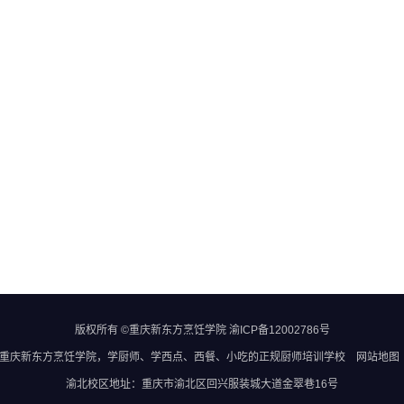
版权所有 ©重庆新东方烹饪学院
渝ICP备12002786号
重庆新东方烹饪学院
，学厨师、学西点、西餐、小吃的正规
厨师培训学校
网站地图
渝北校区地址：重庆市渝北区回兴服装城大道金翠巷16号