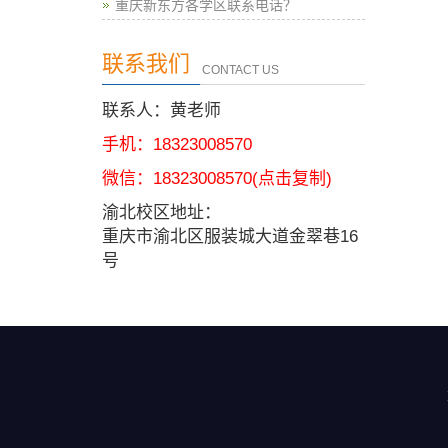
重庆新东方各学区联系电话？
联系我们
CONTACT US
联系人：黄老师
手机：18323008570
微信：
18323008570
(点击复制)
渝北校区地址：
重庆市渝北区服装城大道金翠巷16
号