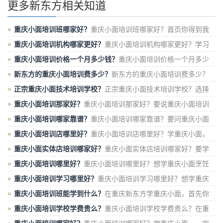
更多新东方相关知道
重庆小面培训班哪家好？
重庆小面培训班哪家好？首页你得到我
们重庆来学习，这样你才能学到正
重庆小面培训机构哪家更好？
重庆小面培训机构哪家更好？学习
重庆小面的话还是去重庆新东方，不但
重庆小面培训价格一个月多少钱？
重庆小面培训价格一个月多少
钱？在重庆新东方烹饪学校学重庆小面，费
新东方的重庆小面培训费多少？
新东方的重庆小面培训费多少？
在新东方学正宗的重庆小面技术，学费一
正宗重庆小面技术培训学校？
正宗重庆小面技术培训学校？选择
学校的时候最好自己亲身实地考察一
重庆小面培训那家好？
重庆小面培训那家好？要说重庆小面培训
那家好，重庆市内当属新东方烹
重庆小面培训哪家靠谱？
重庆小面培训哪家靠谱？要问重庆小面
培训哪家好，多做比较，选择知名度
重庆小面培训店哪里好？
重庆小面培训店哪里好？学重庆小面，
就来重庆新东方烹饪学校，这里有精
重庆小面实体店培训哪家好？
重庆小面实体店培训哪家好？要学
重庆小面，当然要来重庆新东方烹饪学
重庆小面培训哪里好？
重庆小面培训哪里好？想学重庆小面烹饪
技术，当然要来重庆新东方烹饪
重庆小面培训学习哪里好？
重庆小面培训学习哪里好？想学重庆
小面的烹饪技术，又不知道重庆小面
重庆小面培训班能学到什么？
在重庆新东方学重庆小面，首先你
能学到面条的挑选和煮面条的技巧，学
重庆小面培训学校学费贵么？
重庆小面培训学校学费贵么？在重