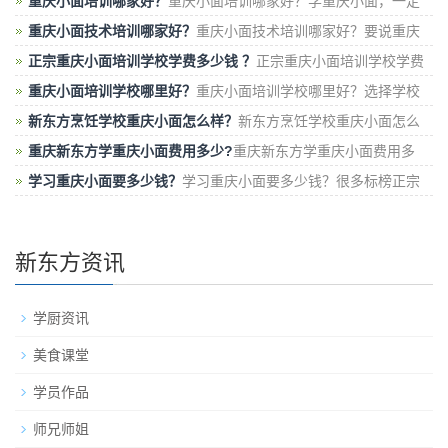
庆新东方烹饪学校学正宗的重庆小面
重庆小面培训哪家好？
重庆小面培训哪家好？学重庆小面，一定
要到正规的培训机构学习，这样才
重庆小面技术培训哪家好？
重庆小面技术培训哪家好？要说重庆
小面技术培训机构，就不得不说重庆
正宗重庆小面培训学校学费多少钱 ？
正宗重庆小面培训学校学费
多少钱 ？如果要说正宗重庆小面培训学校，
重庆小面培训学校哪里好？
重庆小面培训学校哪里好？选择学校
的时候最好自己亲身实地考察一下
新东方烹饪学校重庆小面怎么样？
新东方烹饪学校重庆小面怎么
样？如果说你还在找什么“重庆小面50强
重庆新东方学重庆小面费用多少?
重庆新东方学重庆小面费用多
少?在重庆新东方学正宗的重庆小面费
学习重庆小面要多少钱？
学习重庆小面要多少钱？很多标榜正宗
重庆小面，排名50强，只有你自己去
新东方资讯
学厨资讯
美食课堂
学员作品
师兄师姐