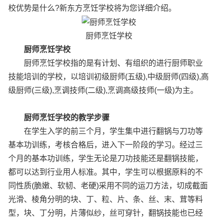
校优势是什么?新东方烹饪学校将为您详细介绍。
厨师烹饪学校
厨师烹饪学校
厨师烹饪学校指的是有计划、有组织的进行厨师职业
技能培训的学校，以培训初级厨师(五级),中级厨师(四级),高
级厨师(三级),烹调技师(二级),烹调高级技师(一级)为主。
厨师烹饪学校的教学步骤
在学生入学的前三个月，学生集中进行翻锅与刀功等
基本功训练，考核合格后，进入下一阶段的学习。经过三
个月的基本功训练，学生无论是刀功技能还是翻锅技能，
都可以达到行业用人标准。其中，学生可以根据原料的不
同性质(脆嫩、软韧、老硬)采用不同的运刀方法，切成截面
光滑、棱角分明的块、丁、粒、片、条、丝、末、茸等料
型，块、丁分明，片薄似纱，丝可穿针，翻锅技能也已经