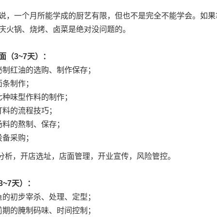
说，一个月所能学成的厨艺有限，但也不是完全不能学会。如果
庆火锅、烧烤、卤菜是绝对没问题的。
面（3~7天）：
秘制红油的选购、制作保存；
面条制作；
七种味型作料的制作；
打料的流程技巧；
汤料的熬制、保存；
设备采购；
情分析，开店选址，店面管理，开业宣传，风险管控。
3~7天）：
鱼的初步宰杀、处理、定型；
前期的腌制码味、时间控制；