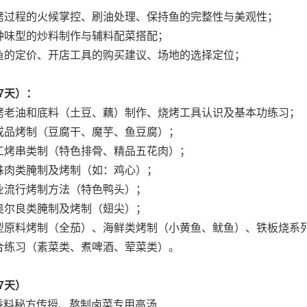
烤过程的火候掌控、刷油处理、保持鱼的完整性与美观性；
种味型的炒料制作与辅料配菜搭配；
鱼的定价、开店工具的购买建议、场地的选择定位；
7天）：
烤老油和底料（土豆、藕）制作、烧烤工具认识及基本功练习；
成品烤制（豆腐干、魔芋、鱼豆腐）；
工烤串类制（特色排骨、精品五花肉）；
殊肉类腌制及烤制（如：鸡心）；
业流行烤制方法（特色鸭头）；
奥尔良类腌制及烤制（翅尖）；
型原料烤制（全茄）、海鲜类烤制（小黄鱼、鱿鱼）、铁板烧系
合练习（素菜类、煮啤酒、荤菜类）。
7天）
香料秘方传授、熬制卤菜专用高汤