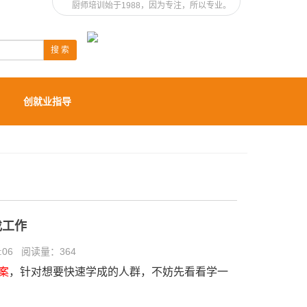
厨师培训始于1988，因为专注，所以专业。
搜 索
创就业指导
找工作
7:06 阅读量：
364
案
，针对想要快速学成的人群，不妨先看看学一