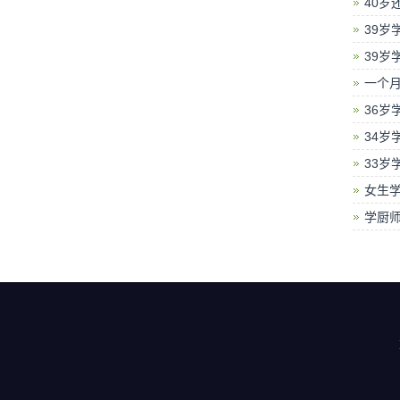
40岁
39岁
39岁
一个
36岁
34岁
33岁
女生
学厨