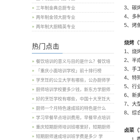
3、碳
三年制金典总厨专业
4、多
两年制金领大厨专业
5、烤
两年制大厨精英专业
烧烤（
热门点击
1、烧
2、半
餐饮培训的意义与目的是什么？餐饮培
3、手
「重庆小面培训学校」前十排行榜
4、特
学烹饪的公立大学有哪些，公办厨师学
5、行
厨师培训学校要多少钱，新东方学厨师
6、新
好的烹饪学校有哪些，中国十大烹饪大
7、大
厨师一个月特色速成班的特色是什么
8、综
学习早餐早点培训费用，早餐早点培训
重庆短期厨师培训班哪里好，短期厨师
卤菜（
短期厨师速成培训班学费是多少 学