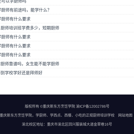
还可以学厨师吗
学厨师有前途吗，能学什么？
学厨师有什么要求
月厨师培训班学费多少，短期厨师
学厨师有什么要求
学厨师有什么要求
学厨师有什么要求
学厨师靠谱吗，女生能不能学厨师
师到学校学好还是拜师好
版权所有 ©重庆新东方烹饪学院
渝ICP备12002786号
重庆新东方烹饪学院
，学厨师、学西点、西餐、小吃的正规
厨师培训学校
网站地图
渝北校区地址：重庆市渝北区回兴服装城大道金翠巷16号