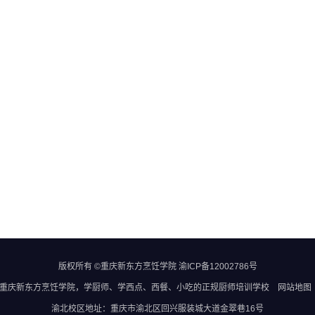
版权所有 ©重庆新东方烹饪学院
渝ICP备12002786号
重庆新东方烹饪学院
，学厨师、学西点、西餐、小吃的正规
厨师培训学校
网站地图
渝北校区地址：重庆市渝北区回兴服装城大道金翠巷16号