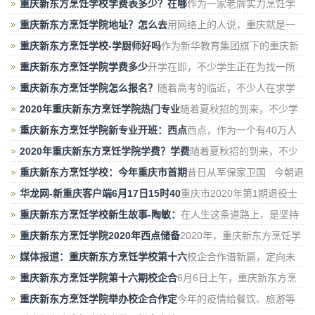
生，在网上找学校，不少人通过搜索学厨师、
重庆新东方烹饪学校学费表多少？在哪
作为一家老牌实力烹饪学
校，重庆新东方烹饪学校，迄今为止，培养了无数
重庆新东方烹饪学院地址？怎么去
用网络上的人说，重庆就是一
座 8D 魔幻城市，一走就会迷路。这就导致
重庆新东方烹饪学校-学厨师好吗
作为新华教育集团旗下的重庆新
东方烹饪学校，已经培养无数学子成功
重庆新东方烹饪学院学费多少
开学在即，不少学生正在为找一所
学校而烦恼。许多热爱烹饪，美食的初
重庆新东方烹饪学院怎么报名？
随着高考的临近，不少人在求学
路上，遭遇坎坷，如果分数不理想，到底是复
2020年重庆新东方烹饪学院热门专业
随着夏秋招的到来，不少学
生开始选择学校，今年，政府工作报告时表示，今
重庆新东方烹饪学院新专业开班：西点
西点，作为一个有40万人
才缺口的行业，现目前的招聘需求，在人才市场上
2020年重庆新东方烹饪学院学费？学费
随着夏秋招的到来，不少
选择专业的学生和家长，开始咨询重庆新东方的
重庆新东方烹饪学校：今年重庆市首期
昔日从军保家卫国 今朝退
役技能报国
华龙网-新重庆客户端6月17日15时40
重庆市2020年第1期退役士
兵职业技能培训班（中式烹调师）在重庆新东
重庆新东方烹饪学校新生故事-陶敏：
在人生这条道路上，是坚持
做自己不喜欢的事，还是去追求自己的梦想？陶
重庆新东方烹饪学院2020年西点储备
2020年，重庆新东方烹饪学
院发布了西点储备店长班，这一专业的开始，得
媒体报道：重庆新东方烹饪学校第十六
校企合作谱新篇，定向未
来育英才。今天上午，重庆新东方烹饪学院第十
重庆新东方烹饪学院第十六期校企合
6月6日上午，重庆新东方烹
饪学院第十六期校企合作定向班授牌暨人才
重庆新东方烹饪学院举办校企合作定
今年的疫情给餐饮、旅游等