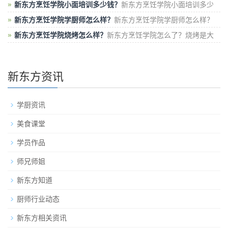
样？新东方烹饪学院是一所注重实操的厨
新东方烹饪学院小面培训多少钱？
新东方烹饪学院小面培训多少
钱？现在大半的重庆小面培训班基本在几
新东方烹饪学院学厨师怎么样？
新东方烹饪学院学厨师怎么样？
在新东方学厨师，首先，不用担心能不能学
新东方烹饪学院烧烤怎么样？
新东方烹饪学院怎么了？烧烤是大
排档、夜啤酒、路边小吃都非常常见
新东方资讯
学厨资讯
美食课堂
学员作品
师兄师姐
新东方知道
厨师行业动态
新东方相关资讯