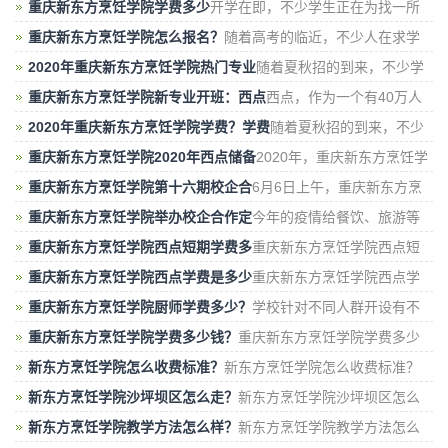
座 8D 魔幻城市，一走就会迷路。这就导致
重庆新东方烹饪学院学费多少
开学在即，不少学生正在为找一所
学校而烦恼。许多热爱烹饪，美食的初
重庆新东方烹饪学院怎么报名？
随着高考的临近，不少人在求学
路上，遭遇坎坷，如果分数不理想，到底是复
2020年重庆新东方烹饪学院热门专业
随着夏秋招的到来，不少学
生开始选择学校，今年，政府工作报告时表示，今
重庆新东方烹饪学院新专业开班：西点
西点，作为一个有40万人
才缺口的行业，现目前的招聘需求，在人才市场上
2020年重庆新东方烹饪学院学费？学费
随着夏秋招的到来，不少
选择专业的学生和家长，开始咨询重庆新东方的
重庆新东方烹饪学院2020年西点储备
2020年，重庆新东方烹饪学
院发布了西点储备店长班，这一专业的开始，得
重庆新东方烹饪学院第十六期校企合
6月6日上午，重庆新东方烹
饪学院第十六期校企合作定向班授牌暨人才
重庆新东方烹饪学院举办校企合作定
今年的疫情给餐饮、旅游等
行业造成不小的影响，目前随着疫情防控取
重庆新东方烹饪学院西点短期学费多
重庆新东方烹饪学院西点短
期学费多少？新东方烹饪学院的西点短期培
重庆新东方烹饪学院西点学费是多少
重庆新东方烹饪学院西点学
费是多少？在重庆这边两年学费包括了学费
重庆新东方烹饪学院厨师学费多少？
学校针对不同人群开设有不
同时长的课程的，有三年制的，两年制的，一年
重庆新东方烹饪学院学费多少钱？
重庆新东方烹饪学院学费多少
钱？短期的创业培训班学费从小几百到几
新东方烹饪学院怎么收费标准？
新东方烹饪学院怎么收费标准？
其实，和其他中高等学校一样，新东方烹饪
新东方烹饪学院沙坪坝区怎么走？
新东方烹饪学院沙坪坝区怎么
走？目前重庆新东方烹饪学校在市内拥有
新东方烹饪学院教学方法怎么样？
新东方烹饪学院教学方法怎么