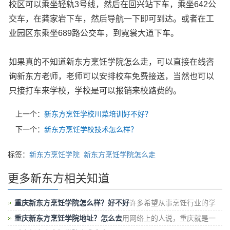
校区可以乘坐轻轨3号线，然后在回兴站下车，乘坐642公
交车，在龚家岩下车，然后导航一下即可到达。或者在工
业园区东乘坐689路公交车，到霓裳大道下车。
如果真的不知道新东方烹饪学院怎么走，可以直接在线咨
询新东方老师，老师可以安排校车免费接送，当然也可以
只接打车来学校，学校是可以报销来校路费的。
上一个：
新东方烹饪学校川菜培训好不好？
下一个：
新东方烹饪学校技术怎么样？
标签：
新东方烹饪学院
新东方烹饪学院怎么走
更多新东方相关知道
重庆新东方烹饪学院怎么样？好不好
许多希望从事烹饪行业的学
生，在网上找学校，不少人通过搜索学厨师、
重庆新东方烹饪学院地址？怎么去
用网络上的人说，重庆就是一