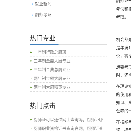
厨师证
就业新闻
考试和
厨师考证
考取。
热门专业
机会都
是年满
一年制行政总厨班
说，将
三年制金鼎大厨专业
想要考
三年制金典总厨专业
时，还
两年制金领大厨专业
在理论
两年制大厨精英专业
的使用
知识、
热门点击
营养的
厨师证可以通过网上查询吗，厨师证哪
在技能
厨师职业资格证书查询官网，厨师证查
调、摆