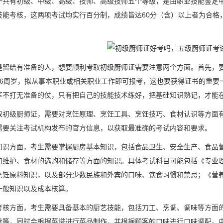
一共有初级、中级、高级、技师、高级技师五个等级，是由职业技能鉴定
技能考核，这两项考试均实行百分制，成绩皆达60分（含）以上者为合格
是留给有准备的人，想要顺利考取初级厨师证需要注意两个方面。首先，
16周岁，拟从事本职业或相关职业工作即可报考，这也要获得证书的重要
军不打无准备的仗，只有把自己的技能技术练好，把基础知识熟记，才能
取初级厨师证，需要对烹饪原理、烹饪工具、烹饪技巧、食材认识等方面
需要关注考试机构发布的官方信息，以获取最准确的考试内容和要求。
知识方面，考生需要掌握厨房基本知识，包括食品卫生、安全生产、食品
和维护、食材的选购和储存等方面的知识。具体考试科目可能包括《专业
烹饪原料知识，以及部分少数民族和外宾的口味、饮食习惯和禁忌；《营
一般知识以及成本核算。
考核方面，考生需要具备基本的厨艺技能，包括刀工、烹调、调味等方面
盘等，同时会根据菜谱进行菜品制作，并根据顾客的口味进行口味调配。