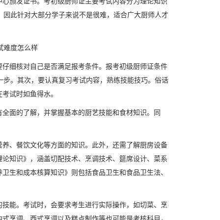
中心颁发证书。考初级厨师证主要考试内容分为理论知识
，因此针对大部分学子来说不是很难，适合广大厨师人才
要仔细核对自己是否满足报考条件。报考初级厨师证条件
一步。其次，要认真复习考试内容，熟练技能技巧。俗话
在考试时如鱼得水。
有全面的了解，并掌握基本的厨艺技能和食材知识。同
营养、餐饮文化等方面的知识。此外，还需了解厨房设备
理论知识》，涵盖切配技术、烹调技术、筵席设计、菜系
养卫生和成本核算知识》则包括食品卫生和食品卫生法、
的技能。考试时，会要求考生进行实际操作，如切菜、烹
中式烹调、西式烹调以及糕点制作等也可能是考核科目，