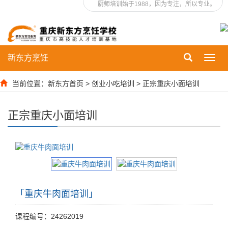
厨师培训始于1988，因为专注，所以专业。
新东方烹饪
Toggl
navig
当前位置：
新东方首页
>
创业小吃培训
>
正宗重庆小面培训
正宗重庆小面培训
「重庆牛肉面培训」
课程编号：24262019